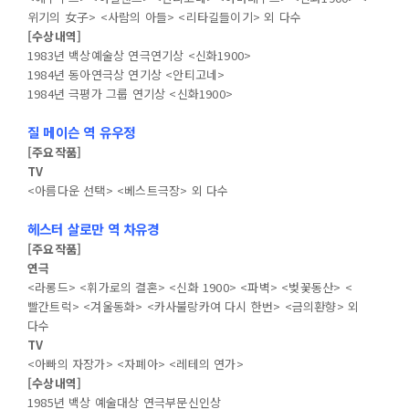
위기의 女子> <사람의 아들> <리타길들이기> 외 다수
[수상내역]
1983년 백상예술상 연극연기상 <신화1900>
1984년 동아연극상 연기상 <안티고네>
1984년 극평가 그룹 연기상 <신화1900>
질 메이슨 역 유우정
[주요작품]
TV
<아름다운 선택> <베스트극장> 외 다수
헤스터 살로만 역 차유경
[주요작품]
연극
<라롱드> <휘가로의 결혼> <신화 1900> <파벽> <벚꽃동산> <
빨간트럭> <겨울동화> <카사불랑카여 다시 한번> <금의환향> 외
다수
TV
<아빠의 자장가> <자폐아> <레테의 연가>
[수상내역]
1985년 백상 예술대상 연극부문신인상