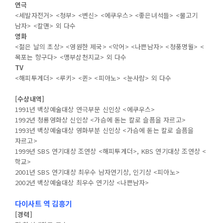
연극
<세발자전거> <청부> <변신> <에쿠우스> <좋은녀석들> <물고기
남자> <칼맨> 외 다수
영화
<젊은 날의 초상> <영원한 제국> <악어> <나쁜남자> <청풍명월> <
목포는 항구다> <맹부삼천지교> 외 다수
TV
<해피투게더> <루키> <퀸> <피아노> <눈사람> 외 다수
[수상내역]
1991년 백상예술대상 연극부문 신인상 <에쿠우스>
1992년 청룡영화상 신인상 <가슴에 돋는 칼로 슬픔을 자르고>
1993년 백상예술대상 영화부분 신인상 <가슴에 돋는 칼로 슬픔을
자르고>
1999년 SBS 연기대상 조연상 <해피투게더>, KBS 연기대상 조연상 <
학교>
2001년 SBS 연기대상 최우수 남자연기상, 인기상 <피아노>
2002년 백상예술대상 최우수 연기상 <나쁜남자>
다이사트 역 김흥기
[경력]