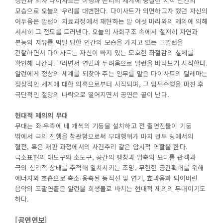
정신과 의사 다이사트는 이성과 논리의 세계에 충실한 지적 인간의
모습으로 오늘의 우리를 대변한다. 다이사트가 외면하고자 했던 자신의
어두움은 알런이 치료과정에서 재현하는 말 여섯 마리와의 제의에 의해
서서히 그 전모를 드러낸다. 오늘의 사회구조 속에서 철저히 자연과
본능의 자유를 박탈 당한 인간의 모습을 가지고 있는 그알런을
관찰하면서 다이사트는 자신이 빠져 있는 모호한 좌절감의 실체를
확인해 나간다.그러면서 연민과 두려움으로 알런을 바라보기 시작한다.
알런에게 정상의 세계를 되찾아 주는 임무를 맡은 다이사트의 딜레마는
정상적인 세계에 대한 의혹으로부터 시작되며, 그 임무수행을 마친 후
극단적인 절망의 나락으로 떨어지면서 공연은 끝이 난다.
현대적 제의의 무대
무대는 좌∙우측에 네 개씩의 기둥을 설치하고 전 출연진들이 기둥
밖에서 극의 진행을 참관함으로써 무대행위가 마치 권투 링에서의
혈전, 혹은 재판 과정에서의 사건추리 같은 암시적 역할을 한다.
극소표현의 대도구와 소도구, 공간의 팽창과 압축의 묘미를 관객과
극의 심리적 상태를 추적해 일치시키는 조명, 무한한 공간확대를 위해
에너지와 호흡으로 축소∙응축된 동작선 및 연기, 효과음화 되어버린
음악의 포괄연출은 알런을 희생물로 바치는 현대적 제의의 무대이기도
하다.
[
공연연보]