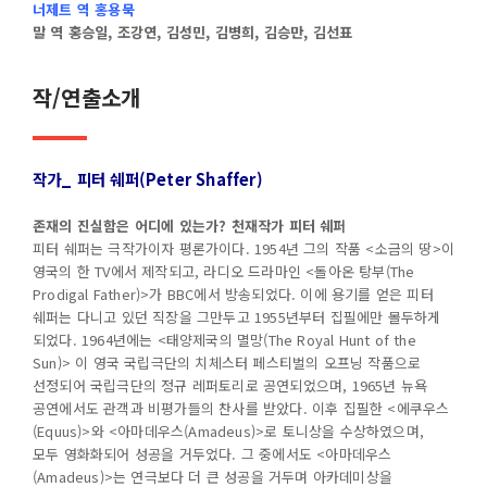
너제트 역 홍용묵
말 역 홍승일, 조강연, 김성민, 김병희, 김승만, 김선표
작/연출소개
작가_ 피터 쉐퍼(Peter Shaffer)
존재의 진실함은 어디에 있는가
? 천재작가 피터 쉐퍼
피터 쉐퍼는 극작가이자 평론가이다. 1954년 그의 작품 <소금의 땅>이
영국의 한 TV에서 제작되고, 라디오 드라마인 <돌아온 탕부(The
Prodigal Father)>가 BBC에서 방송되었다. 이에 용기를 얻은 피터
쉐퍼는 다니고 있던 직장을 그만두고 1955년부터 집필에만 몰두하게
되었다. 1964년에는 <태양제국의 멸망(The Royal Hunt of the
Sun)> 이 영국 국립극단의 치체스터 페스티벌의 오프닝 작품으로
선정되어 국립극단의 정규 레퍼토리로 공연되었으며, 1965년 뉴욕
공연에서도 관객과 비평가들의 찬사를 받았다. 이후 집필한 <에쿠우스
(Equus)>와 <아마데우스(Amadeus)>로 토니상을 수상하였으며,
모두 영화화되어 성공을 거두었다. 그 중에서도 <아마데우스
(Amadeus)>는 연극보다 더 큰 성공을 거두며 아카데미상을