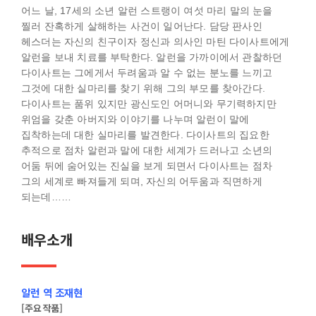
어느 날, 17세의 소년 알런 스트랭이 여섯 마리 말의 눈을
찔러 잔혹하게 살해하는 사건이 일어난다. 담당 판사인
헤스더는 자신의 친구이자 정신과 의사인 마틴 다이사트에게
알런을 보내 치료를 부탁한다. 알런을 가까이에서 관찰하던
다이사트는 그에게서 두려움과 알 수 없는 분노를 느끼고
그것에 대한 실마리를 찾기 위해 그의 부모를 찾아간다.
다이사트는 품위 있지만 광신도인 어머니와 무기력하지만
위엄을 갖춘 아버지와 이야기를 나누며 알런이 말에
집착하는데 대한 실마리를 발견한다. 다이사트의 집요한
추적으로 점차 알런과 말에 대한 세계가 드러나고 소년의
어둠 뒤에 숨어있는 진실을 보게 되면서 다이사트는 점차
그의 세계로 빠져들게 되며, 자신의 어두움과 직면하게
되는데……
배우소개
알런 역 조재현
[주요작품]