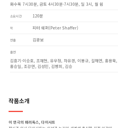
화수목 7시30분, 금토 4시30분·7시30분, 일 3시, 월 쉼
120분
소요시간
피터 쉐퍼(Peter Shaffer)
작
김광보
연출
출연
김흥기·이승호, 조재현, 유우정, 차유경, 이봉규, 길해연, 홍용묵,
홍승일, 조강연, 김성민, 김병희, 김승
작품소개
이 연극의 패러독스
, 다이사트