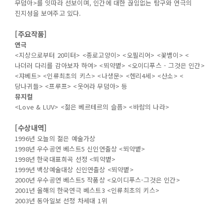
무덤아>를 잇따라 선보이며, 인간에 대한 끊임없는 탐구와 연극의
진지성을 보여주고 있다.
[
주요작품]
연극
<지상으로부터 20미터> <종로고양이> <오필리어> <꽃뱀이> <
나더러 다리를 감아보자 하여> <뙤약볕> <오이디푸스 - 그것은 인간>
<쟈베트> <인류최초의 키스> <나생문> <헨리4세> <산소> <
당나귀들> <프루프> <웃어라 무덤아> 등
뮤지컬
<Love & LUV> <젊은 베르테르의 슬픔> <바람의 나라>
[
수상내역]
1996년 오늘의 젊은 예술가상
1998년 우수공연 베스트5 신인연출상 <뙤약볕>
1998년 한국대표희곡 선정 <뙤약볕>
1999년 백상예술대상 신인연출상 <뙤약볕>
2000년 우수공연 베스트5 작품상 <오이디푸스-그것은 인간>
2001년 올해의 한국연극 베스트3 <인류최초의 키스>
2003년 동아일보 선정 차세대 1위