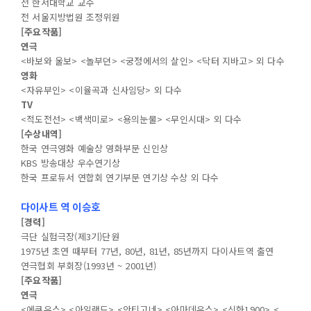
전 한서대학교 교수
전 서울지방법원 조정위원
[주요작품]
연극
<바보와 울보> <놀부뎐> <궁정에서의 살인> <닥터 지바고> 외 다수
영화
<자유부인> <이율곡과 신사임당> 외 다수
TV
<적도전선> <백색미로> <용의눈물> <무인시대> 외 다수
[수상내역]
한국 연극영화 예술상 영화부문 신인상
KBS 방송대상 우수연기상
한국 프로듀서 연합회 연기부문 연기상 수상 외 다수
다이사트 역 이승호
[경력]
극단 실험극장(제3기)단원
1975년 초연 때부터 77년, 80년, 81년, 85년까지 다이사트역 출연
연극협회 부회장(1993년 ~ 2001년)
[주요작품]
연극
<에쿠우스> <아일랜드> <안티고네> <아마데우스> <신화1900> <