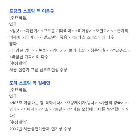
프랑크 스트랑 역 이봉규
[주요작품]
연극
<햄릿> <자전거> <고도를 기다리며> <리어왕> <오셀로> <누군가의
어깨에 기대어> <세일즈맨의 죽음> <딜러스 초이스> 외 다수
영화
<태양은 없다> <눈물> <와이키키 브라더스> <청풍명월> <정글쥬스>
<바람난 가족> 외 다수
[수상내역]
서울 연출가 그룹 남우주연상 수상
도라 스트랑 역 길해연
[주요작품]
연극
<405호 아줌마는 참 착하시다> <오랑캐여자 옹녀> <사물의 왕국> <
양파> <사마귀> <산소> <돌날> <엄마는 오십에 바다를 발견했다> 외
다수
[수상내역]
2002년 서울공연예술제 연기상 수상