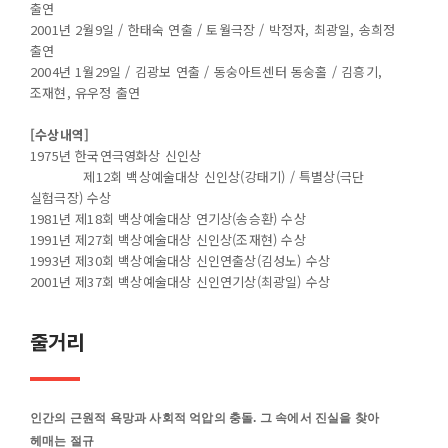
출연
2001년 2월9일 / 한태숙 연출 / 토월극장 / 박정자, 최광일, 송희정
출연
2004년 1월29일 / 김광보 연출 / 동숭아트센터 동숭홀 / 김흥기,
조재현, 유우정 출연
[수상내역]
1975년 한국연극영화상 신인상
제12회 백상예술대상 신인상(강태기) / 특별상(극단
실험극장) 수상
1981년 제18회 백상예술대상 연기상(송승환) 수상
1991년 제27회 백상예술대상 신인상(조재현) 수상
1993년 제30회 백상예술대상 신인연출상(김성노) 수상
2001년 제37회 백상예술대상 신인연기상(최광일) 수상
줄거리
인간의 근원적 욕망과 사회적 억압의 충돌. 그 속에서 진실을 찾아
헤매는 절규