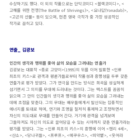
수상하기도 했다. 이 외의 작품으로는 단막코미디 <블랙코미디>, <
고해를 위한 전쟁(The Battle of Shrivings)>, <요나답(Yonadab)>,
<고곤의 선물> 등이 있으며, 현존 영국 극작가 중 가장 성공적인
작가로 꼽히고 있다.
연출_ 김광보
인간의 생각과 행위를 좇아 삶의 모습을 그려내는 연출가
김광보는 대표작
<종로 고양이>(1995)의 뒤를 이어 발표한 <인류
최초의 키스>로 관객과 평론가들로부터 작품성과 흥행성을 두루 갖춘
연출가로 평가 받았다. 그가 연극을 만드는 방식은 희곡을 성실하게
섬기면서 그 의미를 무대에 드러내는 것이다. 그는 텍스트를 꼼꼼히
읽으며 그 안의 인간들의 생각과 행위를 좇아 삶의 모습을 그려내는
데에 초점을 맞춘다. 그의 무대는 배우들에게서 발산되는 집중적인
에너지를 토대로 하며, 연기와 조명을 철저히 통제하고 조정하면서
자신의 의도대로 무대를 만들어 간다. 거기에 관객을 넘겨보며
그들마저도 자신의 의도로 끌어당길 수 있는 시야까지 갖춘 연출가라는
평가를 받았다. 그는 <인류 최초의 키스>의 흥행에 이어 <헨리 4세>,
<산소>, <당나귀들>, <프루프>, <에쿠우스>, <뙤약볕>, <웃어라