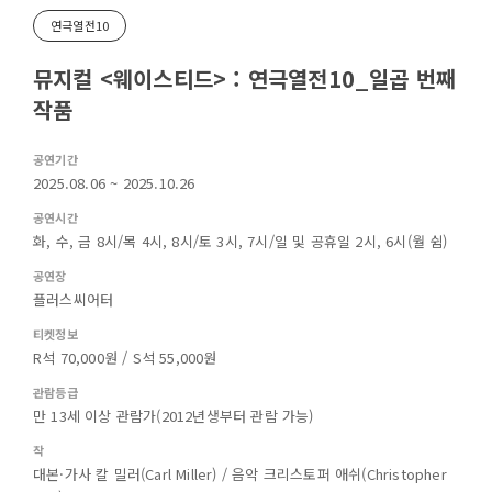
연극열전10
뮤지컬 <웨이스티드> : 연극열전10_일곱 번째
작품
공연기간
2025.08.06 ~ 2025.10.26
공연시간
화, 수, 금 8시/목 4시, 8시/토 3시, 7시/일 및 공휴일 2시, 6시(월 쉼)
공연장
플러스씨어터
티켓정보
R석 70,000원 / S석 55,000원
관람등급
만 13세 이상 관람가(2012년생부터 관람 가능)
작
대본·가사 칼 밀러(Carl Miller) / 음악 크리스토퍼 애쉬(Christopher