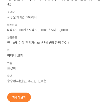
쉼)
공연장
세종문화회관 S씨어터
티켓정보
R석 65,000원 / S석 50,000원 / A석 35,000원
관람등급
만 10세 이상 관람가(2014년생부터 관람 가능)
작
미타니 코키
연출
표상아
출연
송승환∙서현철, 주민진∙신주협
자세히보기