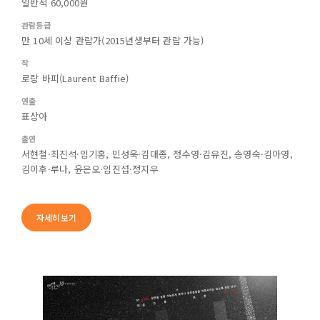
일반석 60,000원
관람등급
만 10세 이상 관람가(2015년생부터 관람 가능)
작
로랑 바피(Laurent Baffie)
연출
표상아
출연
서현철·최진석·임기홍, 민성욱·김대종, 정수영·김유진, 송영숙·김아영,
김이후·루나, 윤은오·임진섭·정지우
자세히보기