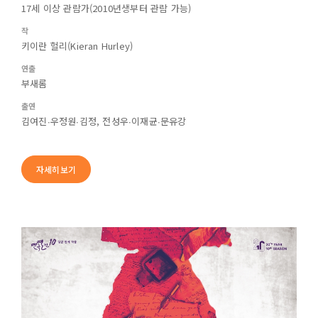
17세 이상 관람가(2010년생부터 관람 가능)
작
키이란 헐리(Kieran Hurley)
연출
부새롬
출연
김여진∙우정원∙김정, 전성우∙이재균∙문유강
자세히보기