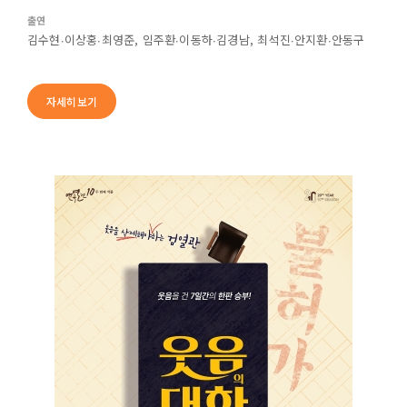
출연
김수현∙이상홍∙최영준, 임주환∙이동하∙김경남, 최석진∙안지환∙안동구
자세히보기