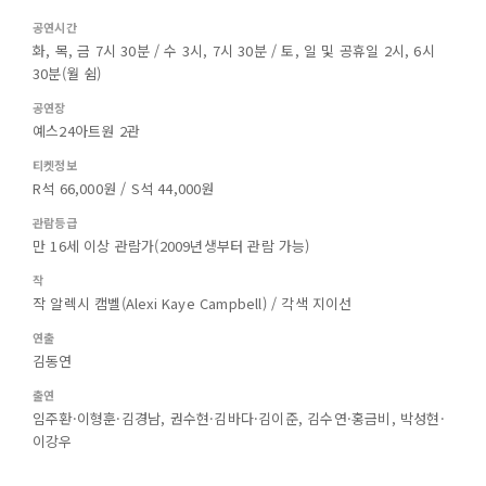
공연시간
화, 목, 금 7시 30분 / 수 3시, 7시 30분 / 토, 일 및 공휴일 2시, 6시
30분(월 쉼)
공연장
예스24아트원 2관
티켓정보
R석 66,000원 / S석 44,000원
관람등급
만 16세 이상 관람가(2009년생부터 관람 가능)
작
작 알렉시 캠벨(Alexi Kaye Campbell) / 각색 지이선
연출
김동연
출연
임주환·이형훈·김경남, 권수현·김바다·김이준, 김수연·홍금비, 박성현·
이강우