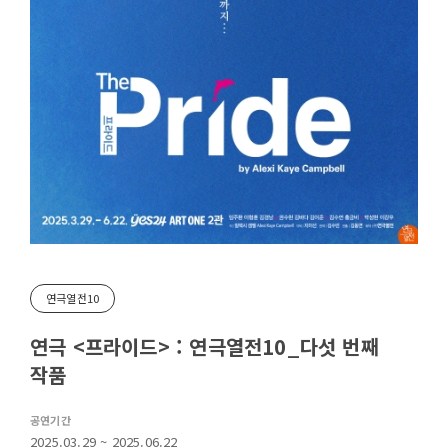
연극열전10
연극 <프라이드> : 연극열전10_다섯 번째
작품
공연기간
2025.03.29 ~ 2025.06.22