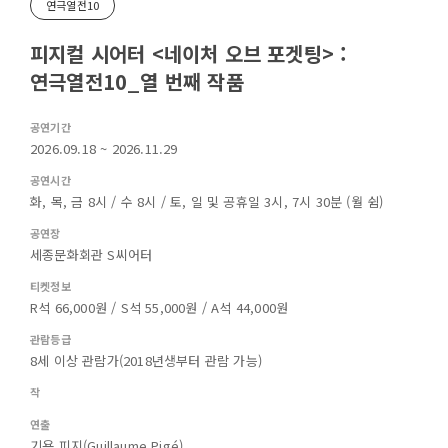
연극열전10
피지컬 시어터 <네이처 오브 포겟팅> :
연극열전10_열 번째 작품
공연기간
2026.09.18 ~ 2026.11.29
공연시간
화, 목, 금 8시 / 수 8시 / 토, 일 및 공휴일 3시, 7시 30분 (월 쉼)
공연장
세종문화회관 S씨어터
티켓정보
R석 66,000원 / S석 55,000원 / A석 44,000원
관람등급
8세 이상 관람가(2018년생부터 관람 가능)
작
연출
기욤 피지(Guillaume Pigé)