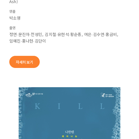
Ash)
연출
박소영
출연
정연∙문진아∙전성민, 김지철∙유현석∙황순종, 여은∙김수연∙홍금비,
임예진∙홍나현∙김단이
자세히보기