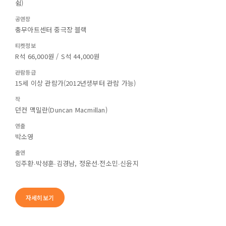
쉼)
공연장
충무아트센터 중극장 블랙
티켓정보
R석 66,000원 / S석 44,000원
관람등급
15세 이상 관람가(2012년생부터 관람 가능)
작
던컨 맥밀란(Duncan Macmillan)
연출
박소영
출연
임주환∙박성훈∙김경남, 정운선∙전소민∙신윤지
자세히보기