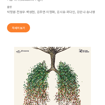
출연
박정원∙전성우∙백성현, 김주연∙이정화, 김시유∙곽다인, 강은나∙송나영
자세히보기