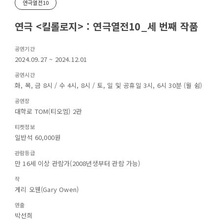
연극열전10
연극 <킬롤로지> : 연극열전10_세 번째 작품
공연기간
2024.09.27 ~ 2024.12.01
공연시간
화, 목, 금 8시 / 수 4시, 8시 / 토, 일 및 공휴일 3시, 6시 30분 (월 쉼)
공연장
대학로 TOM(티오엠) 2관
티켓정보
일반석 60,000원
관람등급
만 16세 이상 관람가(2008년생부터 관람 가능)
작
게리 오웬(Gary Owen)
연출
박선희