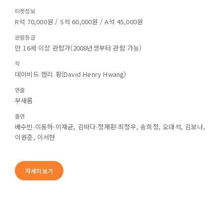
티켓정보
R석 70,000원 / S석 60,000원 / A석 45,000원
관람등급
만 16세 이상 관람가(2008년생부터 관람 가능)
작
데이비드 헨리 황(David Henry Hwang)
연출
부새롬
출연
배수빈∙이동하∙이재균, 김바다∙정재환∙최정우, 송희정, 오대석, 김보나,
이원준, 이서현
자세히보기