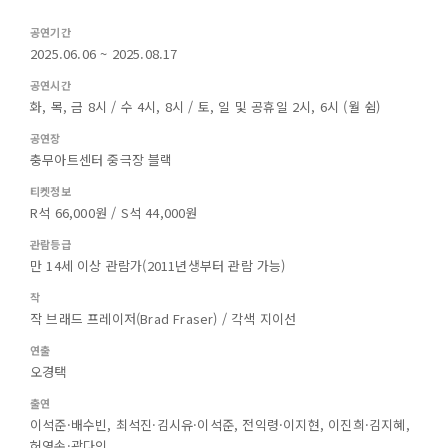
공연기간
2025.06.06 ~ 2025.08.17
공연시간
화, 목, 금 8시 / 수 4시, 8시 / 토, 일 및 공휴일 2시, 6시 (월 쉼)
공연장
충무아트센터 중극장 블랙
티켓정보
R석 66,000원 / S석 44,000원
관람등급
만 14세 이상 관람가(2011년생부터 관람 가능)
작
작 브래드 프레이저(Brad Fraser) / 각색 지이선
연출
오경택
출연
이석준·배수빈, 최석진·김시유·이석준, 전익령·이지현, 이진희·김지혜,
허영손·곽다인