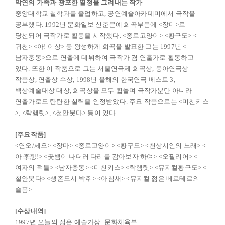
악연
의
가족과 광포한 열정을 그려내는 작가
중앙대학교 철학과를 졸업하고, 공연예술아카데미에서 극작을
공부했다. 1992년 문화일보 신춘문예 희곡부문에 <장미>로
당선되어 극작가로 활동을 시작했다. <종로고양이> <황구도> <
귀천> <아! 이상> 등 왕성하게 희곡을 발표한 그는 1997년 <
남자충동>으로 연출에 데뷔하여 극작가 겸 연출가로 활동하고
있다. 또한 이 작품으로 그는 서울연극제 희곡상, 동아연극상
작품상, 연출상 수상, 1998년 올해의 한국연극 베스트 3,
백상예술대상 대상, 희곡상을 모두 휩쓸며 극작가뿐만 아니라
연출가로도 탄탄한 실력을 인정받았다. 주요 작품으로는 <미친키스
>, <락햄릿>, <철안붓다> 등이 있다.
[주요작품]
<연오/세오> <장마> <종로고양이> <황구도> <천상시인의 노래> <
아
李想
!> <꽃뱀이 나더러 다리를 감아보자 하여> <오필리어> <
여자의 적들> <남자충동> <미친키스> <락햄릿> <뮤지컬황구도> <
철안붓다> <생존도시-박쥐> <아침새> <뮤지컬 젊은 베르테르의
슬픔>
[수상내역]
1997년 오늘의 젊은 예술가상_문화체육부