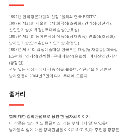
1997년 한국평론가협회 선정 ‘올해의 연극 BEST3’
1997년 제21회 서울연극제 희곡상(조광화), 연기상(정진각),
신인연기상(이유정), 무대예술상(손호성)
1998년 제34회 동아연극상 작품상(남자충동), 연출상(조광화),
남자연기상(안석환), 여자연기상(황정민)
1998년 제 34회 백상예술대상 연극부문 대상(남자충동), 희곡상
(조광화), 인기상(안석환), 무대미술상(손호성), 여자신인연기상
(황정민)
권위 있는 시상식에서 각종 상을 휩쓸며, 작품성을 인정받은
남자충동이 2004년 7만에 다시 무대에 오른다.
줄거리
힘에 대한 강박관념으로 뭉친 한 남자의 이야기
이 작품은 ‘알파치노 콤플렉스’ 라는 부제에서 알 수 있듯이
남자들의 힘에 대한 강박관념을 이야기하고 있다. 주인공 장정은