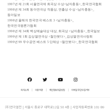
1997년 제 21회 서울연극제 희곡상 수상<남자충동>_한국연극협회
1998년 제 34회 동아연극상 작품상, 연출상 수상 <남자충동>_
동아일보
1998년 올해의 한국연극 베스트 3 <남자충동>_
한국연극평론가협회
1998년 제 34회 백상예술대상 대상, 희곡상 <남자충동>_한국일보
1999년 제 1회 김상열연극상 <철안붓다>_김상열연극사랑회
1999
년 99 우수공연 베스트 5 단체상 <철안붓다>_한국연극협회
회사소개
이용약관
개인정보취급방침
이메일 무단수집거부
(주)연극열전 | 서울시 종로구 대학로12길 50 4층 | 사업자등록번호 101-86-