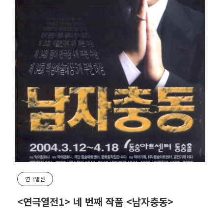
연극열전
<연극열전1> 네 번째 작품 <남자충동>