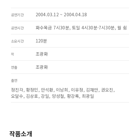
2004.03.12 ~ 2004.04.18
공연기간
화수목금 7시30분, 토일 4시30분·7시30분, 월 쉼
공연시간
120분
소요시간
조광화
작
조광화
연출
출연
정진각, 황정민, 안석환, 이남희, 이유정, 김재만, 권오진,
오달수, 김상호, 강일, 양성철, 황강록, 최광일
작품소개