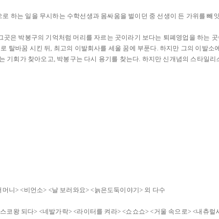
, 손으로 하는 일을 무시하는 수학선생과 몸싸움을 벌이던 중 선생이 든 가위를 
 그곳은 박봉구의 기억처럼 머리를 자르는 곳이라기 보다는 퇴폐영업을 하는 곳
탈바꿈 시킨 뒤, 최고의 이발회사를 세울 꿈에 부푼다. 하지만 그의 이발소에
는 기회가 찾아오고, 박봉구는 다시 용기를 찾는다. 하지만 신개념의 스타일리스
<어머니> <비언소> <날 보러와요> <늙은도둑이야기> 외 다수
디스코왕 되다> <네발가락> <라이터를 켜라> <쇼쇼쇼> <거울 속으로> <내츄럴