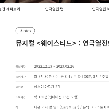
열전 레퍼토리
연극열전 랩
연극열전 
연극열전9
뮤지컬 <웨이스티드> : 연극열전
2022.12.13 ~ 2023.02.26
공연기간
화 7시 30분 / 수, 금 8시 / 목 3시 30분, 8시 / 주
공연시간
예스24아트원 2관
공연장
약 150분(인터미션 15분 포함)
소요시간
대본·가사 칼 밀러(Carl Miller) / 음악 크리스토퍼 애
작