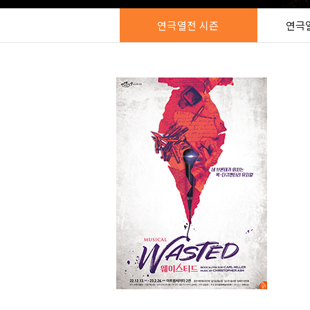
연극열전 시즌
연극