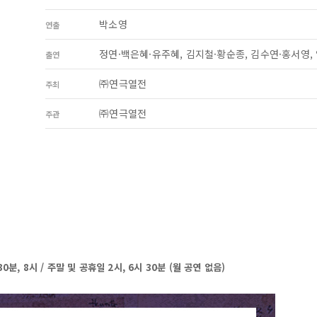
박소영
연출
정연·백은혜·유주혜, 김지철·황순종, 김수연·홍서영,
출연
㈜연극열전
주최
㈜연극열전
주관
시 30분, 8시 / 주말 및 공휴일 2시, 6시 30분 (월 공연 없음)