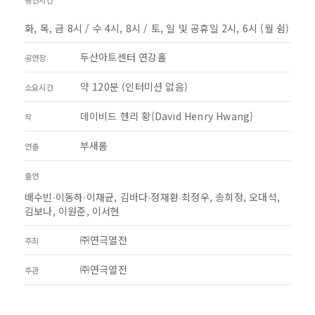
공연시간
화, 목, 금 8시 / 수 4시, 8시 / 토, 일 및 공휴일 2시, 6시 (월 쉼)
두산아트센터 연강홀
공연장
약 120분 (인터미션 없음)
소요시간
데이비드 헨리 황(David Henry Hwang)
작
부새롬
연출
출연
배수빈∙이동하∙이재균, 김바다∙정재환∙최정우, 송희정, 오대석,
김보나, 이원준, 이서현
㈜연극열전
주최
㈜연극열전
주관