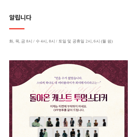
알립니다
화
,
목
,
금
8
시
/
수
4
시
, 8
시
/
토일 및 공휴일
2
시
, 6
시
(
월 쉼
)