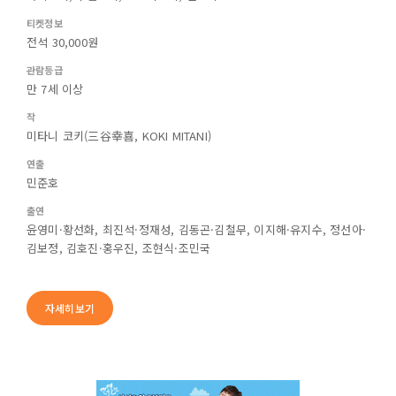
티켓정보
전석 30,000원
관람등급
만 7세 이상
작
미타니 코키(三谷幸喜, KOKI MITANI)
연출
민준호
출연
윤영미·황선화, 최진석·정재성, 김동곤·김철무, 이지해·유지수, 정선아·
김보정, 김호진·홍우진, 조현식·조민국
자세히보기