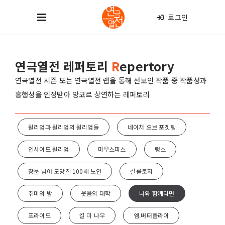
로그인
연극열전 레퍼토리
R
epertory
연극열전 시즌 또는 연극열전 랩을 통해 선보인 작품 중 작품성과
흥행성을 인정받아 앙코르 상연하는 레퍼토리
윌리엄과 윌리엄의 윌리엄들
네이처 오브 포겟팅
인사이드 윌리엄
마우스피스
렁스
창문 넘어 도망친 100세 노인
킬롤로지
취미의 방
웃음의 대학
너와 함께라면
프라이드
킬 미 나우
엠.버터플라이