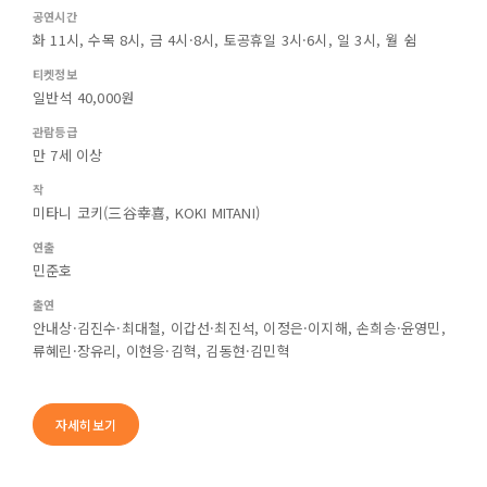
공연시간
화 11시, 수목 8시, 금 4시·8시, 토공휴일 3시·6시, 일 3시, 월 쉼
티켓정보
일반석 40,000원
관람등급
만 7세 이상
작
미타니 코키(三谷幸喜, KOKI MITANI)
연출
민준호
출연
안내상·김진수·최대철, 이갑선·최진석, 이정은·이지해, 손희승·윤영민,
류혜린·장유리, 이현응·김혁, 김동현·김민혁
자세히보기