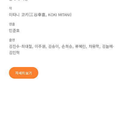
작
미타니 코키(三谷幸喜, KOKI MITANI)
연출
민준호
출연
김진수·최대철, 이주원, 김송이, 손희승, 류혜린, 차용학, 김늘메·
김민혁
자세히보기